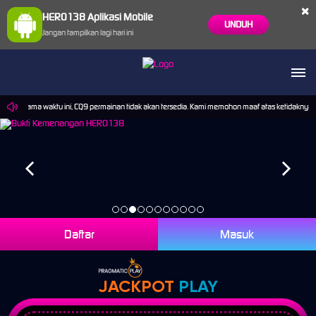
×
HERO138 Aplikasi Mobile
UNDUH
Jangan tampilkan lagi hari ini
0. Selama waktu ini, CQ9 permainan tidak akan tersedia. Kami memohon maaf atas ketidaknyam
Daftar
Masuk
JACKPOT
PLAY